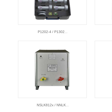
P1202-4 / P1302...
NSLK812x / NNLK...