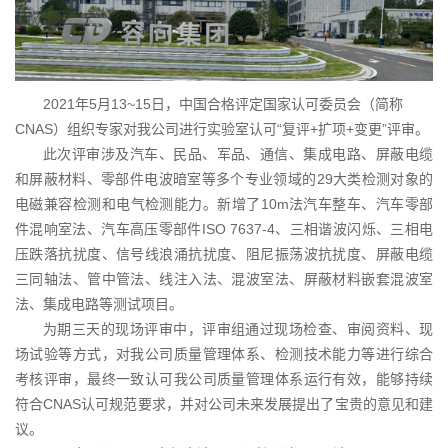
2021年5月13~15日，中国合格评定国家认可委员会（简称
CNAS）组织专家对我公司进行实验室认可“复评+扩项+变更”评审。
此次评审涉及汽车、民品、军品、通信、集成电路、屏蔽电缆
和屏蔽材料、零部件电波暗室等多个专业领域的29大类检测对象的
电磁兼容检测和电气检测能力。新增了10m法汽车整车、汽车零部
件混响室法、汽车高压零部件ISO 7637-4、三相谐波闪烁、三相电
压跌落抗扰度、信号线浪涌抗扰度、阻尼振荡波抗扰度、屏蔽电缆
三同轴法、管中管法、线注入法、混波室法、屏蔽材料嵌套混波室
法、集成电路等测试项目。
为期三天的现场评审中，评审组通过现场检查、审阅资料、现
场试验等方式，对我公司质量管理体系、检测技术能力等进行综合
考核评审，最终一致认可我公司质量管理体系运行有效，能够持续
符合CNAS认可规范要求，并对公司未来发展提出了宝贵的意见和建
议。