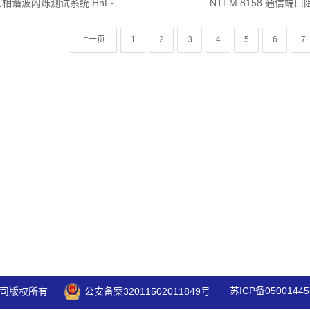
相谐波闪烁测试系统 HnF-...
NTFM 8158 通信端口阻.
上一页
1
2
3
4
5
6
7
苏ICP备05001445
司版权所有
公安备案32011502011849号