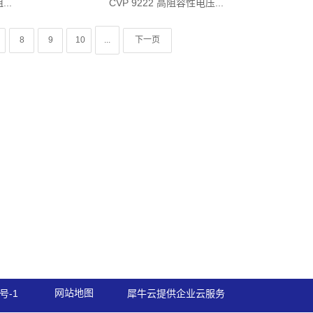
..
CVP 9222 高阻容性电压...
8
9
10
...
下一页
网站地图
号-1
犀牛云提供企业云服务