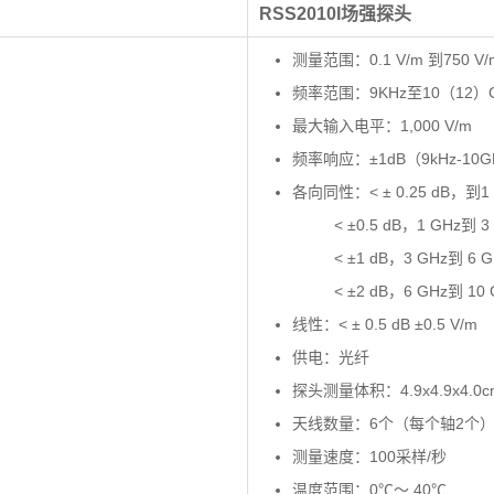
RSS2010I场强探头
测量范围：0.1 V/m 到750 V/
频率范围：9KHz至10（12）
最大输入电平：1,000 V/m
频率响应：±1dB（9kHz-10G
各向同性：< ± 0.25 dB，到1
< ±0.5 dB，1 GHz到 3 
< ±1 dB，3 GHz到 6 G
< ±2 dB，6 GHz到 10 
线性：< ± 0.5 dB ±0.5 V/m
供电：光纤
探头测量体积：4.9x4.9x4.0c
天线数量：6个（每个轴2个
测量速度：100采样/秒
温度范围：0℃～ 40℃