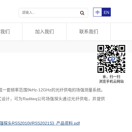
中
EN
于我们
加入我们
联系我们
亲，扫一扫
浏览手机云网站
头组成一套频率范围9kHz-12GHz的光纤供电的场强测量系统。
式设计，可为Raditeq公司场强探头通过光纤供电，并提供
头RSS2010I/RSS2021S》产品资料.pdf