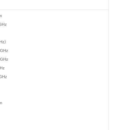
m
GHz
Hz）
 GHz
GHz
Hz
GHz
m
）