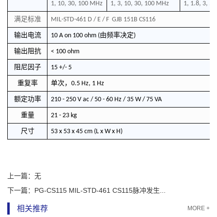
1, 10, 30, 100 MHz
1, 3, 10, 30, 100 MHz
1, 1.8, 3, 5
满足标准
MIL-STD-461 D / E / F GJB 151B CS116
输出电流
由频率决定
10 A on 100 ohm (
)
输出阻抗
< 100 ohm
阻尼因子
15 +/- 5
重复率
单次，
0.5 Hz, 1 Hz
额定功率
210 - 250 V ac / 50 - 60 Hz / 35 W / 75 VA
重量
21 - 23 kg
尺寸
53 x 53 x 45 cm (L x W x H)
上一篇：
无
下一篇：
PG-CS115 MIL-STD-461 CS115脉冲发生...
相关推荐
MORE +