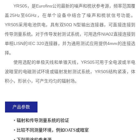
YRS05，是Eurofins公司最新的噪声和梳状参考源，频率范围覆
盖25Hz至6GHz，在单个设备中结合了噪声和梳状信号功能。
YRS05采用电池供电，具有双50Ω N型输出连接器，可直接连接到
传导测量系统。对于传导发射测试系统，可用选件NIA02直接连接到
单相LISN的IEC 320连接器，并为通用测试应用提供4mm的连接选
择。
使用选配的单极天线和单锥天线，YRS05可用于全电波或半电
波暗室的电磁测试环境或辐射发射测试系统，YRS05结构紧凑，体
积小，形状小，可产生均匀的辐射场。
产品参数
•
辐射和传导测量系统的验证
•
比较不同测量环境，例如OATS或暗室
•
下列用途的参考源