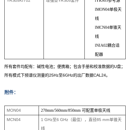
YRS05KIT02
增强型YRS05套件
l
YRS05参考源
l
MON04单极天
线
l
MCN04单锥天
线
l
NIA02耦合适
配器
所有套件均配有：碱性电池；便携箱；包含手册和校准数据的U盘；
所有模式下频谱仪测量的25Hz至6GHz的出厂数据CAL24。
附件：
MON04
270mm/560mm/850mm
可配置单极天线
MCN04
1 GHz至6 GHz（最佳），直径85 mm单锥天
线