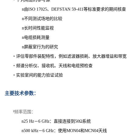
n
由ISO 17025、DEFSTAN 59-411等标准要求的期间核查
n
不同测试场地的比较
n
长时间性能监视
n
电缆损耗测量
n
屏蔽室行为的研究
•
评估零部件装配特性，例如滤波器损耗、放大器增益和带宽
•
频谱分析仪、接收机、天线和电缆预检查
•
实验室间的能力验证试验
主要技术参数：
频率范围：
²
n
25
Hz－6
GHz：直接连接到50Ω系统
n
500
kHz－6
GHz：使用MON04和MCN04天线