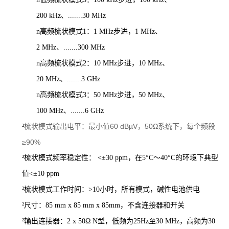
200
kHz、.......30
MHz
n
高频梳状模式1：1
MHz步进，1
MHz、
2
MHz、.......300
MHz
n
高频梳状模式2：10
MHz步进，10
MHz、
20
MHz、.......3
GHz
n
高频梳状模式3：50
MHz步进，50
MHz、
100
MHz、.......6
GHz
梳状模式输出电平：最小值60 dBµV，50Ω系统下，每个频段
²
≥90%
²
梳状模式频率稳定性：
<±30 ppm，在5°C～40°C的环境下典型
值<±10 ppm
²
梳状模式工作时间：>10小时，所有模式，碱性电池供电
²
尺寸：85 mm x 85 mm x 85mm，不含连接器和开关
²
输出连接器：2 x 50Ω
N型，低频为25Hz至30 MHz，高频为30