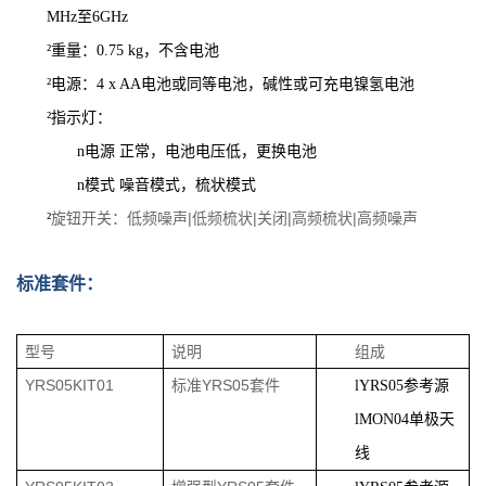
MHz至6GHz
²
重量：0.75 kg，不含电池
²
电源：4 x AA电池或同等电池，碱性或可充电镍氢电池
²
指示灯：
电源
正常，电池电压低，更换电池
n
n
模式
噪音模式，梳状模式
旋钮开关：低频噪声|低频梳状|关闭|高频梳状|高频噪声
²
标准套件：
型号
说明
组成
YRS05KIT01
标准YRS05套件
l
YRS05参考源
l
MON04单极天
线