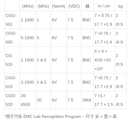
in / cm
(MHz)
(MHz)
(NimH)
(VDC)
kg
器
CGO-
7 × 0.75 /
2
1-1000
1
6V
7.5
BNC
501
17.7 ×1.9
/0.9
CGO-
7 ×0.75 /
2
5-1500
5
6V
7.5
BNC
505
17.7 ×1.9
/0.9
4 × 4 ×
CG-
2
1-1500
1 & 5
6V
7.5
BNC
4/10 ×10
515
/0.9
×10*
CGO-
7 ×0.75 /
2
1-1500
1 & 5
6V
7.5
BNC
515
17.7 ×1.9
/0.9
CGO-
20-
7 ×1 /
2
20
6V
7.5
SMA
520
4500
17.7 × 2.5
/0.9
*用于汽车 EMC Lab Recognition Program – 尺寸 长 × 宽 × 高