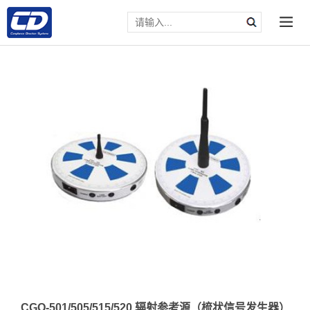
CGO-501/505/515/520 辐射参考源（梳状信号发生器）