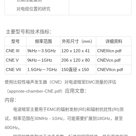
对电缆位置的研究
主要型号和技术指标：
型号
频率范围
外形尺寸（mm）
详细资料
CNE III
9kHz－3.5GHz
120 x 120 x 41
CNEIIIcn.pdf
CNE V
9kHz－1GHz
206 x 120 x 80
CNEVcn.pdf
CNE VII
1.5GHz－7GHz
150直径 x 150
CNEVIIcn.pdf
使用比较性噪声发生器（CNE）对电波暗室EMC测量的评估
应用文章：
（appnote-chamber-CNE.pdf）
内容：
电波暗室主要用于EMC的辐射发射(RE)和辐射抗扰性(RI)测
试，频率范围在30MHz - 1GHz，可能需要扩展到18GHz，甚至
40GHz。