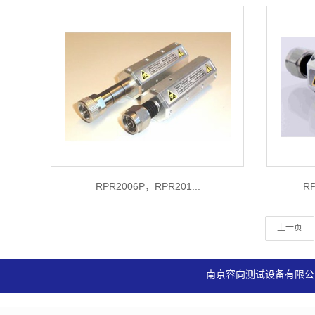
RPR2006P，RPR201...
R
上一页
南京容向测试设备有限公