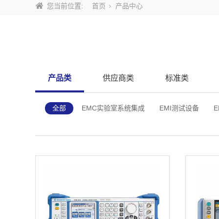
您当前位置:
首页
产品中心
产品类
供应商类
标准类
全部
EMC实验室系统集成
EMI测试设备