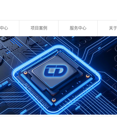
中心
项目案例
服务中心
关