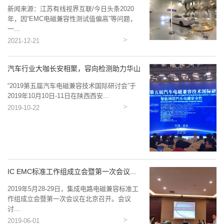
驾...
新闻来源：江苏有线视界互联/今日头条2020
年，因“EMC电磁兼容性测试值偏高”等问题，
一...
2021-12-21
汽车行业大咖长安相聚，容向检测助力华山
论...
“2019第五届汽车电磁兼容技术国际研讨会”于
2019年10月10日-11日在陕西西安...
2019-10-22
IC EMC标准工作组成立会暨第一次会议...
2019年5月28-29日，集成电路电磁兼容标准工
作组成立会暨第一次会议在北京召开。会议
讨...
2019-06-01