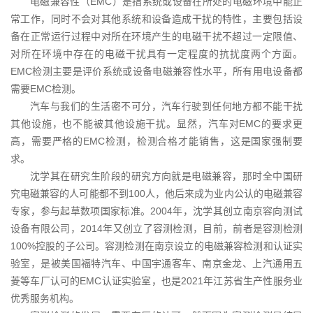
电磁兼容性（EMC）是指系统或设备在所处的电磁环境中能正
常工作，同时不会对其他系统和设备造成干扰的特性，主要包括设
备在正常运行过程中对所在环境产生的电磁干扰不超过一定限值、
对所在环境中存在的电磁干扰具有一定程度的抗扰度两个方面。
EMC检测主要是评价系统或设备电磁兼容性水平，所有用电设备都
需要EMC检测。
汽车与我们的生活密不可分，汽车行驶到任何地方都不能干扰
其他设施，也不能被其他设施干扰。显然，汽车对EMC的要求更
高，需要严格的EMC检测，检测合格才能销售，这是国家强制要
求。
沈学其在研究生阶段的研究方向就是电磁兼容，那时全中国研
究电磁兼容的人可能都不到100人，他后来成为业内公认的电磁兼容
专家，参与起草数项国家标准。2004年，沈学其创立南京容向测试
设备有限公司，2014年又创立了容测检测，目前，前者是容测检测
100%控股的子公司。容测检测在南京设立的电磁兼容检测和认证实
验室，是被美国福特汽车、中国宇通客车、南京金龙、上汽通用五
菱等车厂认可的EMC认证实验室，也是2021年江苏省生产性服务业
优秀服务机构。