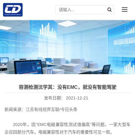
容测检测沈学其：没有EMC，就没有智能驾驶
发布日期：
2021-12-21
新闻来源：
江苏有线视界互联
/今日头条
2020年，因“EMC电磁兼容性测试值偏高”等问题，一家大型车
企召回部分汽车。电磁兼容性对于汽车的重要性可见一斑。