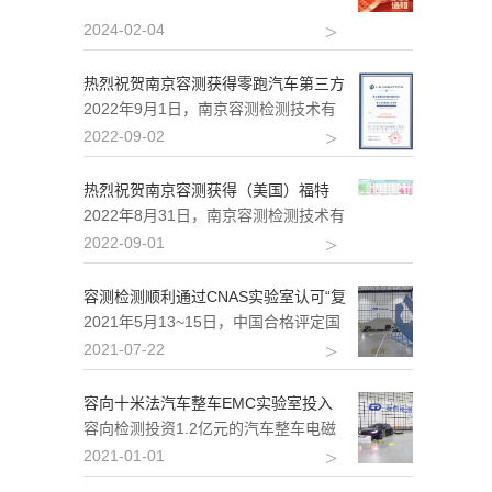
2024-02-04
热烈祝贺南京容测获得零跑汽车第三方
EMC...
2022年9月1日，南京容测检测技术有
限公司获得零跑汽车第三方EMC实验
2022-09-02
室认可。零跑科技是...
热烈祝贺南京容测获得（美国）福特
FMC ...
2022年8月31日，南京容测检测技术有
限公司获得（美国）福特FMC 1278
2022-09-01
REV4全...
容测检测顺利通过CNAS实验室认可“复
评...
2021年5月13~15日，中国合格评定国
家认可委员会（简称CNAS）组织专家
2021-07-22
对我公司进行...
容向十米法汽车整车EMC实验室投入
使用
容向检测投资1.2亿元的汽车整车电磁
兼容实验室扩建项目，在不平凡的
2021-01-01
2020年基本完成。其中...